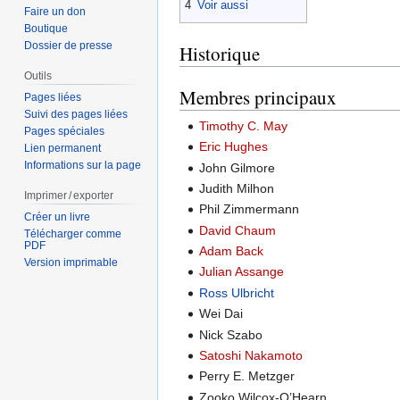
4
Voir aussi
Faire un don
Boutique
Dossier de presse
Historique
Outils
Membres principaux
Pages liées
Suivi des pages liées
Timothy C. May
Pages spéciales
Eric Hughes
Lien permanent
Informations sur la page
John Gilmore
Judith Milhon
Imprimer / exporter
Phil Zimmermann
Créer un livre
David Chaum
Télécharger comme
PDF
Adam Back
Version imprimable
Julian Assange
Ross Ulbricht
Wei Dai
Nick Szabo
Satoshi Nakamoto
Perry E. Metzger
Zooko Wilcox-O’Hearn