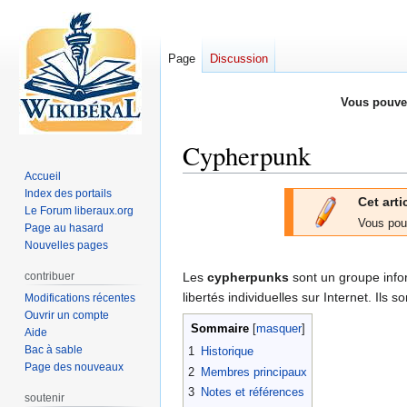
Page
Discussion
Vous pouve
Cypherpunk
Accueil
Index des portails
Aller
Aller
Cet arti
Le Forum liberaux.org
à
à
Vous pou
Page au hasard
la
la
Nouvelles pages
navigation
recherche
contribuer
Les
cypherpunks
sont un groupe inform
libertés individuelles sur Internet. Ils
Modifications récentes
Ouvrir un compte
Sommaire
Aide
Bac à sable
1
Historique
Page des nouveaux
2
Membres principaux
3
Notes et références
soutenir