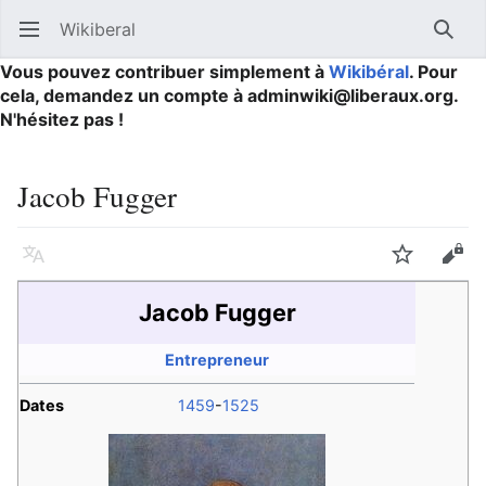
Wikiberal
Ouvrir le menu principal
Reche
Vous pouvez contribuer simplement à
Wikibéral
. Pour
cela, demandez un compte à adminwiki@liberaux.org.
N'hésitez pas !
Jacob Fugger
Langue
Suivre
Modifier
Jacob Fugger
Entrepreneur
Dates
1459
-
1525