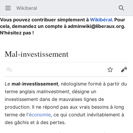
Wikiberal
Ouvrir le menu principal
Reche
Vous pouvez contribuer simplement à
Wikibéral
. Pour
cela, demandez un compte à adminwiki@liberaux.org.
N'hésitez pas !
Mal-investissement
Langue
Suivre
Modifier
Le
mal-investissement
, néologisme formé à partir du
terme anglais
malinvestment
, désigne un
investissement dans de mauvaises lignes de
production. Il ne répond pas aux vrais besoins à long
terme de l'
économie
, ce qui conduit inévitablement à
des gâchis et à des pertes.