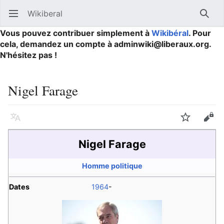
Wikiberal
Ouvrir le menu principal
Reche
Vous pouvez contribuer simplement à
Wikibéral
. Pour
cela, demandez un compte à adminwiki@liberaux.org.
N'hésitez pas !
Nigel Farage
Langue
Suivre
Modifier
Nigel Farage
Homme politique
Dates
1964
-