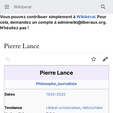
Wikiberal
Ouvrir le menu principal
Reche
Vous pouvez contribuer simplement à
Wikibéral
. Pour
cela, demandez un compte à adminwiki@liberaux.org.
N'hésitez pas !
Pierre Lance
Langue
Suivre
Modifier
Pierre Lance
Philosophe
,
journaliste
Dates
1933
-
2020
Tendance
Libéral conservateur
,
nietzschéen