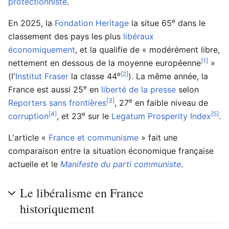
protectionniste
.
e
En 2025, la
Fondation Heritage
la situe 65
dans le
classement des pays les plus
libéraux
économiquement
, et la qualifie de « modérément libre,
[1]
nettement en dessous de la moyenne européenne
»
e
[2]
(l'
Institut Fraser
la classe 44
). La même année, la
e
France est aussi 25
en
liberté de la presse
selon
[3]
e
Reporters sans frontières
, 27
en faible niveau de
[4]
e
[5]
corruption
, et 23
sur le
Legatum Prosperity Index
.
L'article «
France et communisme
» fait une
comparaison entre la situation économique française
actuelle et le
Manifeste du parti communiste
.
Le libéralisme en France
historiquement