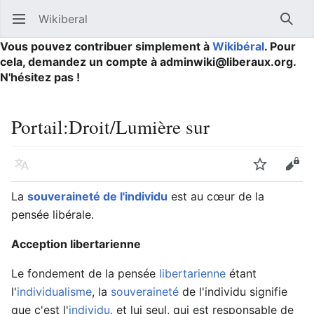
Wikiberal
Ouvrir le menu principal
Reche
Vous pouvez contribuer simplement à
Wikibéral
. Pour
cela, demandez un compte à adminwiki@liberaux.org.
N'hésitez pas !
Portail
:
Droit/Lumière sur
Langue
Suivre
Modifier
La
souveraineté de l'individu
est au cœur de la
pensée libérale.
Acception libertarienne
Le fondement de la pensée
libertarienne
étant
l'
individualisme
, la
souveraineté
de l'individu signifie
que c'est l'
individu
, et lui seul, qui est responsable de