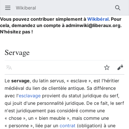
Wikiberal
Ouvrir le menu principal
Reche
Vous pouvez contribuer simplement à
Wikibéral
. Pour
cela, demandez un compte à adminwiki@liberaux.org.
N'hésitez pas !
Servage
Langue
Suivre
Modifier
Le
servage
, du latin
servus
, « esclave », est l'héritier
médiéval du lien de clientèle antique. Sa différence
avec l'
esclavage
provient du statut juridique du serf,
qui jouit d'une personnalité juridique. De ce fait, le serf
n'est juridiquement pas considéré comme une
« chose », un « bien meuble », mais comme une
« personne », liée par un
contrat
(obligation) à une