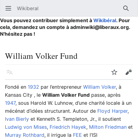
Wikiberal
Ouvrir le menu principal
Reche
Vous pouvez contribuer simplement à
Wikibéral
. Pour
cela, demandez un compte à adminwiki@liberaux.org.
N'hésitez pas !
William Volker Fund
Langue
Suivre
Modifier
Fondé en
1932
par l’entrepreneur
William Volker
, à
Kansas City , le
William Volker Fund
passe, après
1947
, sous Harold W. Luhnow, d’une charité locale à un
mécénat d’idées structurant. Autour de
Floyd Harper
,
Ivan Bierly
et Kenneth S. Templeton, Jr., il soutient
Ludwig von Mises
,
Friedrich Hayek
,
Milton Friedman
et
Murray Rothbard
, il irrigue la
FEE
et l’ISI