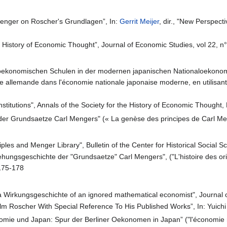
Menger on Roscher's Grundlagen”, In:
Gerrit Meijer
, dir., "New Perspect
 History of Economic Thought”, Journal of Economic Studies, vol 22, n
 oekonomischen Schulen in der modernen japanischen Nationaloekonomi
e allemande dans l'économie nationale japonaise moderne, en utilisant 
nstitutions", Annals of the Society for the History of Economic Thought
der Grundsaetze Carl Mengers" (« La genèse des principes de Carl Men
ples and Menger Library", Bulletin of the Center for Historical Social S
tehungsgeschichte der "Grundsaetze" Carl Mengers", ("L'histoire des
p175-178
 Wirkungsgeschichte of an ignored mathematical economist", Journal o
lm Roscher With Special Reference To His Published Works”, In: Yuichi
omie und Japan: Spur der Berliner Oekonomen in Japan” ("l'économie n