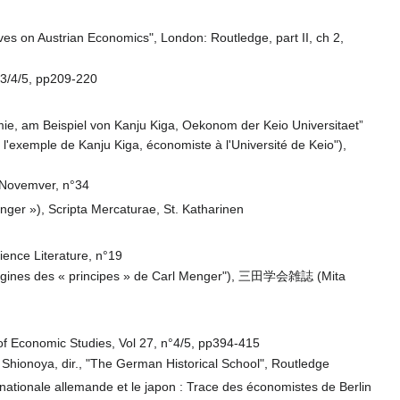
ives on Austrian Economics", London: Routledge, part II, ch 2,
°3/4/5, pp209-220
e, am Beispiel von Kanju Kiga, Oekonom der Keio Universitaet”
l'exemple de Kanju Kiga, économiste à l'Université de Keio"),
, Novemver, n°34
ger »), Scripta Mercaturae, St. Katharinen
cience Literature, n°19
 origines des « principes » de Carl Menger"), 三田学会雑誌 (Mita
f Economic Studies, Vol 27, n°4/5, pp394-415
 Shionoya, dir., "The German Historical School", Routledge
ationale allemande et le japon : Trace des économistes de Berlin