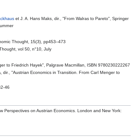
ackhaus
et J. A. Hans Maks, dir., "From Walras to Pareto", Springer
 Summer
onomic Thought, 15(3), pp453–473
Thought, vol 50, n°10, July
enger to Friedrich Hayek", Palgrave Macmillan, ISBN 9780230222267
a
, dir., "Austrian Economics in Transition. From Carl Menger to
32-46
 New Perspectives on Austrian Economics. London and New York: