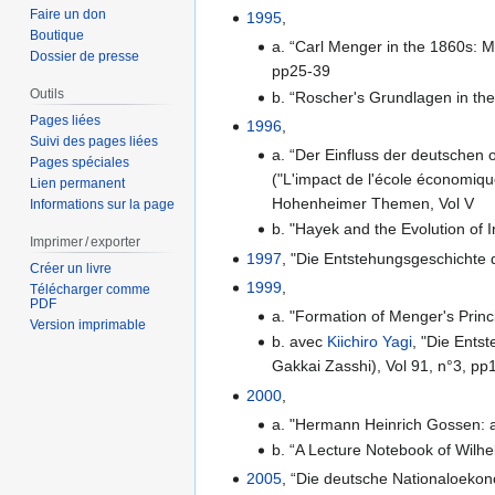
Faire un don
1995
,
Boutique
a. “Carl Menger in the 1860s: 
Dossier de presse
pp25-39
Outils
b. “Roscher's Grundlagen in the
Pages liées
1996
,
Suivi des pages liées
a. “Der Einfluss der deutschen
Pages spéciales
("L'impact de l'école économiqu
Lien permanent
Hohenheimer Themen, Vol V
Informations sur la page
b. "Hayek and the Evolution of I
Imprimer / exporter
1997
, "Die Entstehungsgeschichte 
Créer un livre
1999
,
Télécharger comme
PDF
a. "Formation of Menger's Princi
Version imprimable
b. avec
Kiichiro Yagi
, "Die Ents
Gakkai Zasshi), Vol 91, n°3, p
2000
,
a. "Hermann Heinrich Gossen: a
b. “A Lecture Notebook of Wilhe
2005
, “Die deutsche Nationaloekon