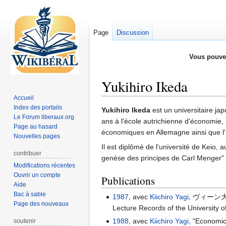
Page
Discussion
Vous pouve
Yukihiro Ikeda
Accueil
Index des portails
Aller
Aller
Yukihiro Ikeda
est un universitaire jap
Le Forum liberaux.org
à
à
ans à l'école autrichienne d'économie, 
Page au hasard
la
la
économiques en Allemagne ainsi que l'i
Nouvelles pages
navigation
recherche
Il est diplômé de l'université de Keio,
contribuer
genèse des principes de Carl Menger"
Modifications récentes
Ouvrir un compte
Publications
Aide
Bac à sable
1987
, avec
Kiichiro Yagi
, ヴィーン大学講
Page des nouveaux
Lecture Records of the University o
1988
, avec
Kiichiro Yagi
, "Economic
soutenir