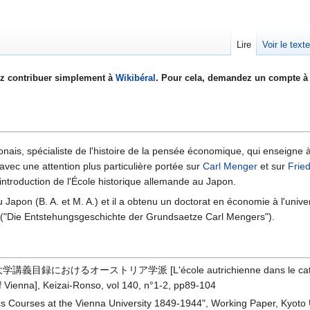
Lire
Voir le text
z contribuer simplement à
Wikibéral
. Pour cela, demandez un compte à 
onais, spécialiste de l'histoire de la pensée économique, qui enseigne 
avec une attention plus particulière portée sur
Carl Menger
et sur
Frie
ntroduction de l'École historique allemande au Japon.
 au Japon (B. A. et M. A.) et il a obtenu un doctorat en économie à l'uni
 ("Die Entstehungsgeschichte der Grundsaetze Carl Mengers").
義目録におけるオーストリア学派 [L'école autrichienne dans le catalogue des 
f Vienna], Keizai-Ronso, vol 140, n°1-2, pp89-104
s Courses at the Vienna University 1849-1944", Working Paper, Kyoto U