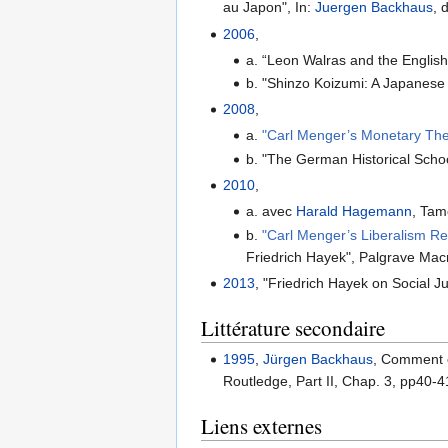
au Japon", In:
Juergen Backhaus
, 
2006
,
a. “Leon Walras and the English
b. "Shinzo Koizumi: A Japanese
2008
,
a.
"Carl Menger’s Monetary Theo
b. "The German Historical Schoo
2010
,
a. avec
Harald Hagemann
, Tam
b.
"Carl Menger’s Liberalism Rev
Friedrich Hayek", Palgrave Ma
2013
, "Friedrich Hayek on Social J
Littérature secondaire
1995
,
Jürgen Backhaus
, Comment o
Routledge, Part II, Chap. 3, pp40-4
Liens externes