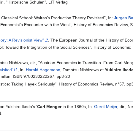
dir., "Historische Schulen", LIT Verlag
 Classical School: Walras’s Production Theory Revisited”, In:
Jurgen B
 Economist's Encounter with the West", History of Economics Review,
ry: A Revisionist View"
, The European Journal of the History of Ec
l: Toward the Integration of the Social Sciences", History of Economic 
otsu Nishizawa, dir., "Austrian Economics in Transition. From Carl M
isited"
, In:
Harald Hagemann
, Tamotsu Nishizawa et
Yukihiro Iked
cmillan, ISBN 9780230222267, pp3-20
ustice: Taking Hayek Seriously", History of Economics Review, n°57, pp
n Yukihiro Ikeda’s ‘
Carl Menger
in the 1860s, In:
Gerrit Meijer
, dir.,
1