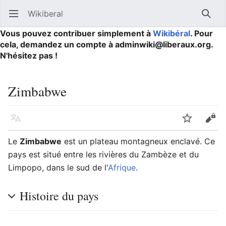
Wikiberal
Ouvrir le menu principal
Reche
Vous pouvez contribuer simplement à
Wikibéral
. Pour
cela, demandez un compte à adminwiki@liberaux.org.
N'hésitez pas !
Zimbabwe
Langue
Suivre
Modifier
Le
Zimbabwe
est un plateau montagneux enclavé. Ce
pays est situé entre les rivières du Zambèze et du
Limpopo, dans le sud de l'
Afrique
.
Histoire du pays