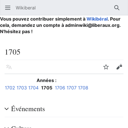
Wikiberal
Ouvrir le menu principal
Reche
Vous pouvez contribuer simplement à
Wikibéral
. Pour
cela, demandez un compte à adminwiki@liberaux.org.
N'hésitez pas !
1705
Langue
Suivre
Modifier
Années :
1702
1703
1704
1705
1706
1707
1708
Événements