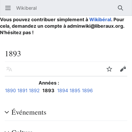
Wikiberal
Ouvrir le menu principal
Reche
Vous pouvez contribuer simplement à
Wikibéral
. Pour
cela, demandez un compte à adminwiki@liberaux.org.
N'hésitez pas !
1893
Langue
Suivre
Modifier
Années :
1890
1891
1892
1893
1894
1895
1896
Événements