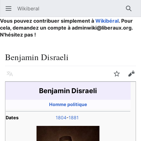
Wikiberal
Ouvrir le menu principal
Reche
Vous pouvez contribuer simplement à
Wikibéral
. Pour
cela, demandez un compte à adminwiki@liberaux.org.
N'hésitez pas !
Benjamin Disraeli
Langue
Suivre
Modifier
Benjamin Disraeli
Homme politique
Dates
1804
-
1881