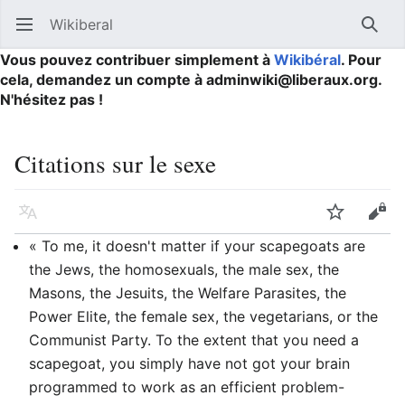
Wikiberal
Ouvrir le menu principal
Reche
Vous pouvez contribuer simplement à
Wikibéral
. Pour
cela, demandez un compte à adminwiki@liberaux.org.
N'hésitez pas !
Citations sur le sexe
Langue
Suivre
Modifier
« To me, it doesn't matter if your scapegoats are
the Jews, the homosexuals, the male sex, the
Masons, the Jesuits, the Welfare Parasites, the
Power Elite, the female sex, the vegetarians, or the
Communist Party. To the extent that you need a
scapegoat, you simply have not got your brain
programmed to work as an efficient problem-