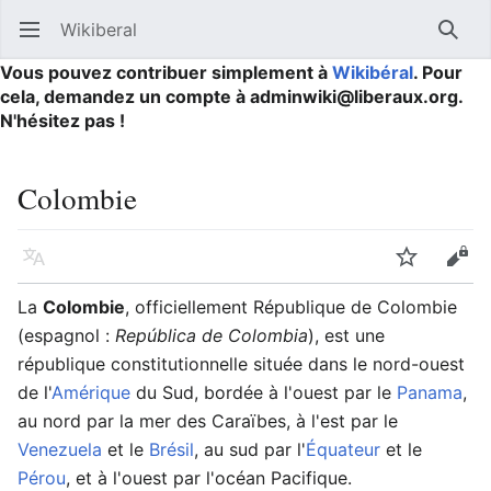
Wikiberal
Ouvrir le menu principal
Reche
Vous pouvez contribuer simplement à
Wikibéral
. Pour
cela, demandez un compte à adminwiki@liberaux.org.
N'hésitez pas !
Colombie
Langue
Suivre
Modifier
La
Colombie
, officiellement République de Colombie
(espagnol :
República de Colombia
), est une
république constitutionnelle située dans le nord-ouest
de l'
Amérique
du Sud, bordée à l'ouest par le
Panama
,
au nord par la mer des Caraïbes, à l'est par le
Venezuela
et le
Brésil
, au sud par l'
Équateur
et le
Pérou
, et à l'ouest par l'océan Pacifique.