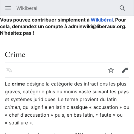
Wikiberal
Ouvrir le menu principal
Reche
Vous pouvez contribuer simplement à
Wikibéral
. Pour
cela, demandez un compte à adminwiki@liberaux.org.
N'hésitez pas !
Crime
Langue
Suivre
Modifier
Le
crime
désigne la catégorie des infractions les plus
graves, catégorie plus ou moins vaste suivant les pays
et systèmes juridiques. Le terme provient du latin
crimen
, qui signifie en latin classique « accusation » ou
« chef d'accusation » puis, en bas latin, « faute » ou
« souillure ».