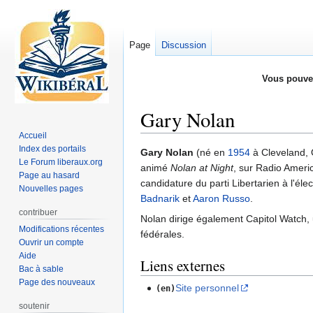
Page
Discussion
Vous pouve
Gary Nolan
Accueil
Index des portails
Aller
Aller
Gary Nolan
(né en
1954
à Cleveland, 
Le Forum liberaux.org
à
à
animé
Nolan at Night
, sur Radio Ameri
Page au hasard
la
la
candidature du parti Libertarien à l'éle
Nouvelles pages
navigation
recherche
Badnarik
et
Aaron Russo
.
contribuer
Nolan dirige également Capitol Watch
Modifications récentes
fédérales.
Ouvrir un compte
Aide
Liens externes
Bac à sable
Page des nouveaux
Site personnel
(en)
soutenir