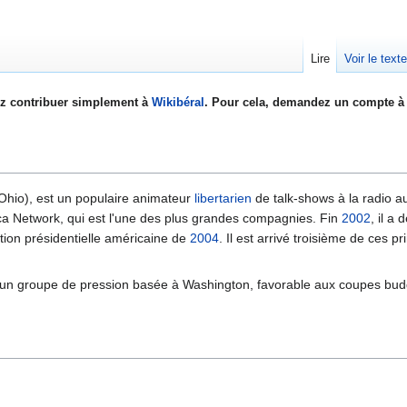
Lire
Voir le text
z contribuer simplement à
Wikibéral
. Pour cela, demandez un compte à 
Ohio), est un populaire animateur
libertarien
de talk-shows à la radio a
ca Network, qui est l'une des plus grandes compagnies. Fin
2002
, il a
ction présidentielle américaine de
2004
. Il est arrivé troisième de ces p
, un groupe de pression basée à Washington, favorable aux coupes bud