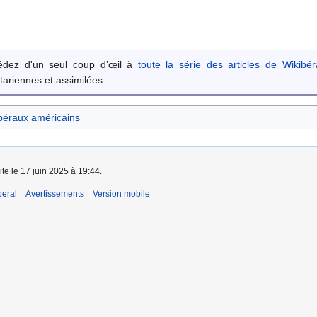
édez d'un seul coup d’œil à
toute la série des articles de Wikibér
rtariennes et assimilées.
béraux américains
ite le 17 juin 2025 à 19:44.
beral
Avertissements
Version mobile