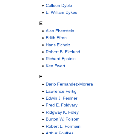
Colleen Dyble
E. William Dykes
E
Alan Ebenstein
Edith Efron
Hans Eicholz
Robert B. Ekelund
Richard Epstein
Ken Ewert
F
Dario Fernandez-Morera
Lawrence Fertig
Edwin J. Feulner
Fred E. Foldvary
Ridgway K. Foley
Burton W. Folsom
Robert L. Formaini
Arthur Foulkes