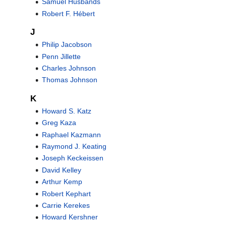
Samuel Husbands
Robert F. Hébert
J
Philip Jacobson
Penn Jillette
Charles Johnson
Thomas Johnson
K
Howard S. Katz
Greg Kaza
Raphael Kazmann
Raymond J. Keating
Joseph Keckeissen
David Kelley
Arthur Kemp
Robert Kephart
Carrie Kerekes
Howard Kershner