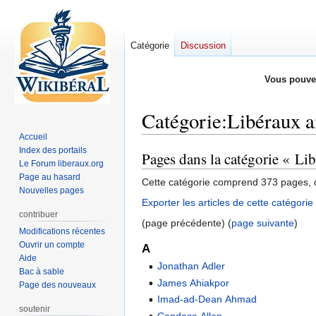
Catégorie
Discussion
Vous pouve
Catégorie
:
Libéraux a
Accueil
Index des portails
Pages dans la catégorie « Li
Aller
Aller
Le Forum liberaux.org
à
à
Page au hasard
Cette catégorie comprend 373 pages, d
la
la
Nouvelles pages
Exporter les articles de cette catégori
navigation
recherche
contribuer
(page précédente) (
page suivante
)
Modifications récentes
Ouvrir un compte
A
Aide
Jonathan Adler
Bac à sable
James Ahiakpor
Page des nouveaux
Imad-ad-Dean Ahmad
soutenir
Candace Allen