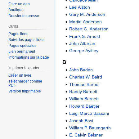
Faire un don
Lee Alston
Boutique
Gary M. Anderson
Dossier de presse
Martin Anderson
Outils
Robert G. Anderson
Pages liées
Frank S. Arnold
Suivi des pages liées
John Attarian
Pages spéciales
George Ayittey
Lien permanent
Informations sur la page
B
Imprimer / exporter
John Baden
Créer un livre
Charles W. Baird
Télécharger comme
Thomas Barber
PDF
Randy Barnett
Version imprimable
William Barnett
Howard Baetjer
Luigi Marco Bassani
Joseph Bast
William P. Baumgarth
E. Calvin Beisner