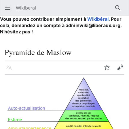
Wikiberal
Ouvrir le menu principal
Reche
Vous pouvez contribuer simplement à
Wikibéral
. Pour
cela, demandez un compte à adminwiki@liberaux.org.
N'hésitez pas !
Pyramide de Maslow
Langue
Suivre
Modifier