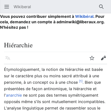
Wikiberal
Ouvrir le menu principal
Reche
Vous pouvez contribuer simplement à
Wikibéral
. Pour
cela, demandez un compte à adminwiki@liberaux.org.
N'hésitez pas !
Hiérarchie
Langue
Suivre
Modifier
Étymologiquement, la notion de hiérarchie est basée
sur le caractère plus ou moins sacré attribué à une
[1]
personne, à un concept ou à une chose
. Bien que
présentées de façon antinomique, la hiérarchie et
l'
anarchie
ne sont pas des termes symétriquement
opposés même s'ils sont mutuellement incompatibles.
L'analyse linguistique permet de rassembler sous le