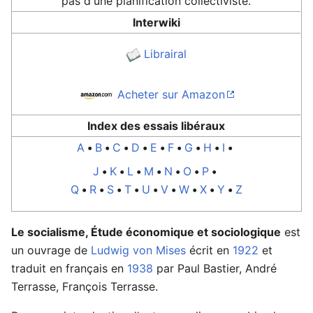
pas d'une planification collectiviste.
Interwiki
Librairal
Acheter sur Amazon
Index des essais libéraux
A
•
B
•
C
•
D
•
E
•
F
•
G
•
H
•
I
•
J
•
K
•
L
•
M
•
N
•
O
•
P
•
Q
•
R
•
S
•
T
•
U
•
V
•
W
•
X
•
Y
•
Z
Le socialisme, Étude économique et sociologique
est
un ouvrage de
Ludwig von Mises
écrit en
1922
et
traduit en français en
1938
par Paul Bastier, André
Terrasse, François Terrasse.