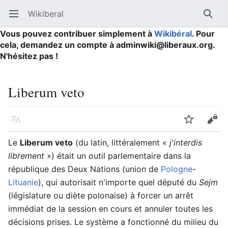
Wikiberal
Ouvrir le menu principal
Reche
Vous pouvez contribuer simplement à
Wikibéral
. Pour
cela, demandez un compte à adminwiki@liberaux.org.
N'hésitez pas !
Liberum veto
Langue
Suivre
Modifier
Le
Liberum veto
(du latin, littéralement «
j'interdis
librement
») était un outil parlementaire dans la
république des Deux Nations (union de
Pologne
-
Lituanie
), qui autorisait n'importe quel député du
Sejm
(législature ou diète polonaise) à forcer un arrêt
immédiat de la session en cours et annuler toutes les
décisions prises. Le système a fonctionné du milieu du