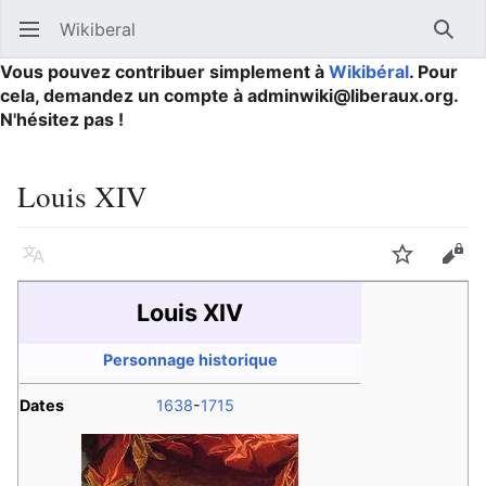
Wikiberal
Ouvrir le menu principal
Reche
Vous pouvez contribuer simplement à
Wikibéral
. Pour
cela, demandez un compte à adminwiki@liberaux.org.
N'hésitez pas !
Louis XIV
Langue
Suivre
Modifier
Louis XIV
Personnage historique
Dates
1638
-
1715