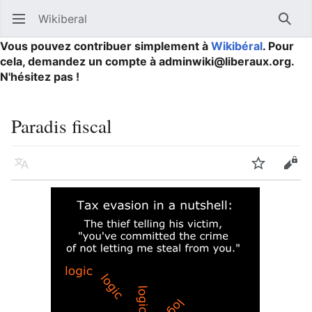
Wikiberal
Ouvrir le menu principal
Reche
Vous pouvez contribuer simplement à
Wikibéral
. Pour
cela, demandez un compte à adminwiki@liberaux.org.
N'hésitez pas !
Paradis fiscal
Langue
Suivre
Modifier