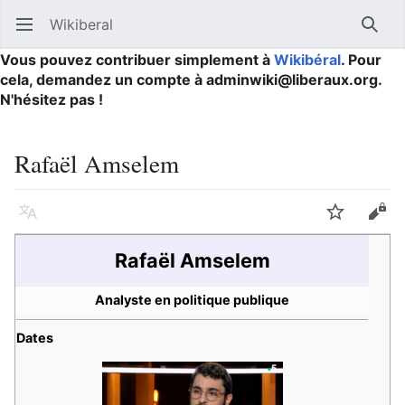
Wikiberal
Ouvrir le menu principal
Reche
Vous pouvez contribuer simplement à
Wikibéral
. Pour
cela, demandez un compte à adminwiki@liberaux.org.
N'hésitez pas !
Rafaël Amselem
Langue
Suivre
Modifier
Rafaël Amselem
Analyste en politique publique
Dates