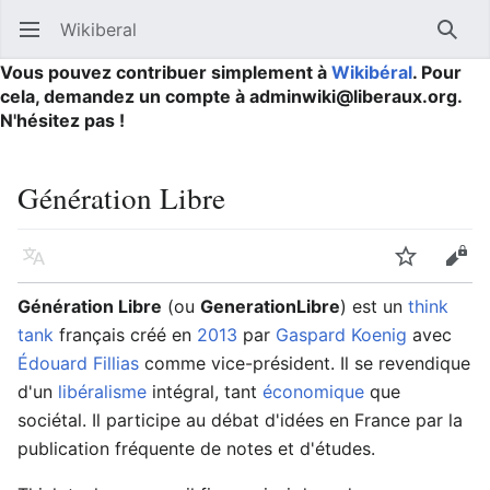
Wikiberal
Ouvrir le menu principal
Reche
Vous pouvez contribuer simplement à
Wikibéral
. Pour
cela, demandez un compte à adminwiki@liberaux.org.
N'hésitez pas !
Génération Libre
Langue
Suivre
Modifier
Génération Libre
(ou
GenerationLibre
) est un
think
tank
français créé en
2013
par
Gaspard Koenig
avec
Édouard Fillias
comme vice-président. Il se revendique
d'un
libéralisme
intégral, tant
économique
que
sociétal. Il participe au débat d'idées en France par la
publication fréquente de notes et d'études.