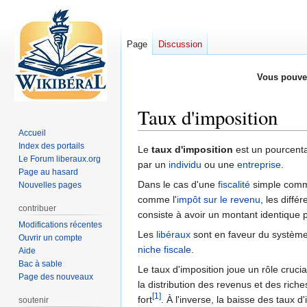
Page
Discussion
Vous pouve
Taux d'imposition
Accueil
Index des portails
Aller
Aller
Le
taux d'imposition
est un pourcent
Le Forum liberaux.org
à
à
par un
individu
ou une
entreprise
.
Page au hasard
la
la
Dans le cas d'une
fiscalité
simple com
Nouvelles pages
navigation
recherche
comme l'
impôt sur le revenu
, les diff
contribuer
consiste à avoir un montant identique po
Modifications récentes
Les
libéraux
sont en faveur du système l
Ouvrir un compte
niche fiscale
.
Aide
Bac à sable
Le taux d'imposition joue un rôle cruc
Page des nouveaux
la distribution des revenus et des rich
[1]
fort
. À l'inverse, la baisse des taux
soutenir