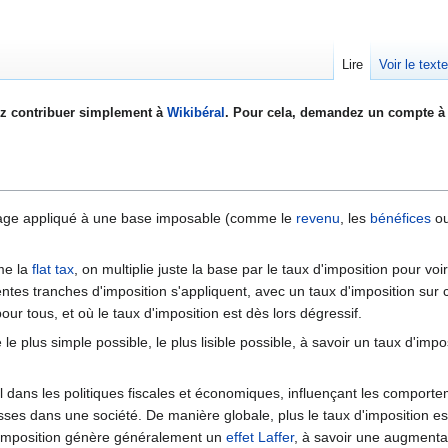
Lire
Voir le text
z contribuer simplement à
Wikibéral
. Pour cela, demandez un compte à 
age appliqué à une base imposable (comme le
revenu
, les
bénéfices
o
me la
flat tax
, on multiplie juste la base par le taux d'imposition pour voir 
érentes tranches d'imposition s'appliquent, avec un taux d'imposition s
ur tous, et où le taux d'imposition est dès lors dégressif.
e plus simple possible, le plus lisible possible, à savoir un taux d'impo
ial dans les politiques fiscales et économiques, influençant les compor
esses dans une société. De manière globale, plus le taux d'imposition es
 d'imposition génère généralement un
effet Laffer
, à savoir une augmenta