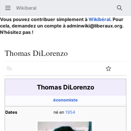
Wikiberal
Ouvrir le menu principal
Reche
Vous pouvez contribuer simplement à
Wikibéral
. Pour
cela, demandez un compte à adminwiki@liberaux.org.
N'hésitez pas !
Thomas DiLorenzo
Langue
Suivre
Modifier
Thomas DiLorenzo
économiste
Dates
né en
1954