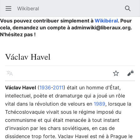
Wikiberal
Ouvrir le menu principal
Reche
Vous pouvez contribuer simplement à
Wikibéral
. Pour
cela, demandez un compte à adminwiki@liberaux.org.
N'hésitez pas !
Václav Havel
Langue
Suivre
Modifier
Václav Havel
(
1936
-
2011
) était un homme d'État,
intellectuel, poète et dramaturge qui a joué un rôle
vital dans la révolution de velours en
1989
, lorsque la
Tchécoslovaquie vivait sous le régime imposé du
communisme et qui était menacée à tout instant
d'invasion par les chars soviétiques, en cas de
dissidence trop forte. Vaclav Havel est né à Prague le