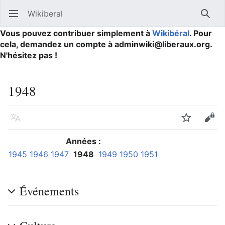
Wikiberal
Ouvrir le menu principal
Reche
Vous pouvez contribuer simplement à
Wikibéral
. Pour
cela, demandez un compte à adminwiki@liberaux.org.
N'hésitez pas !
1948
Langue
Suivre
Modifier
Années :
1945
1946
1947
1948
1949
1950
1951
Événements