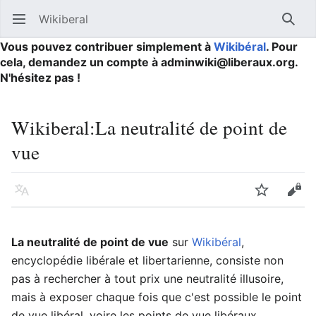
Wikiberal
Ouvrir le menu principal
Reche
Vous pouvez contribuer simplement à
Wikibéral
. Pour
cela, demandez un compte à adminwiki@liberaux.org.
N'hésitez pas !
Wikiberal
:
La neutralité de point de
vue
Langue
Suivre
Modifier
La neutralité de point de vue
sur
Wikibéral
,
encyclopédie libérale et libertarienne, consiste non
pas à rechercher à tout prix une neutralité illusoire,
mais à exposer chaque fois que c'est possible le point
de vue libéral, voire les points de vue libéraux.