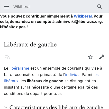
Wikiberal
Ouvrir le menu principal
Reche
Vous pouvez contribuer simplement à
Wikibéral
. Pour
cela, demandez un compte à adminwiki@liberaux.org.
N'hésitez pas !
Libéraux de gauche
Langue
Suivre
Modifier
Le
libéralisme
est un ensemble de courants qui vise à
faire reconnaître la primauté de l'
individu
. Parmi
les
libéraux
, les
libéraux de gauche
se distinguent en
insistant sur la nécessité d'une certaine égalité des
conditions de départ pour tous.
Caractéristiques des libéraux de gauche