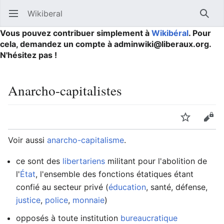
Wikiberal
Ouvrir le menu principal
Reche
Vous pouvez contribuer simplement à
Wikibéral
. Pour
cela, demandez un compte à adminwiki@liberaux.org.
N'hésitez pas !
Anarcho-capitalistes
Langue
Suivre
Modifier
Voir aussi
anarcho-capitalisme
.
ce sont des
libertariens
militant pour l'abolition de
l'
État
, l'ensemble des fonctions étatiques étant
confié au secteur privé (
éducation
, santé, défense,
justice
,
police
,
monnaie
)
opposés à toute institution
bureaucratique