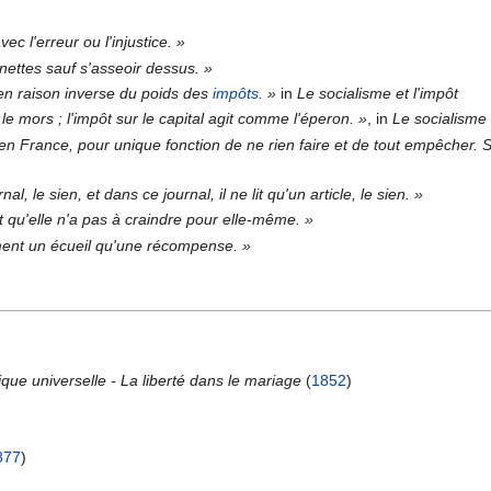
vec l'erreur ou l'injustice. »
nettes sauf s'asseoir dessus. »
en raison inverse du poids des
impôts
. »
in
Le socialisme et l'impôt
e mors ; l'impôt sur le capital agit comme l'éperon. »
, in
Le socialisme 
 en France, pour unique fonction de ne rien faire et de tout empêcher. Si t
al, le sien, et dans ce journal, il ne lit qu'un article, le sien. »
nt qu'elle n'a pas à craindre pour elle-même. »
ent un écueil qu'une récompense. »
ique universelle - La liberté dans le mariage
(
1852
)
877
)