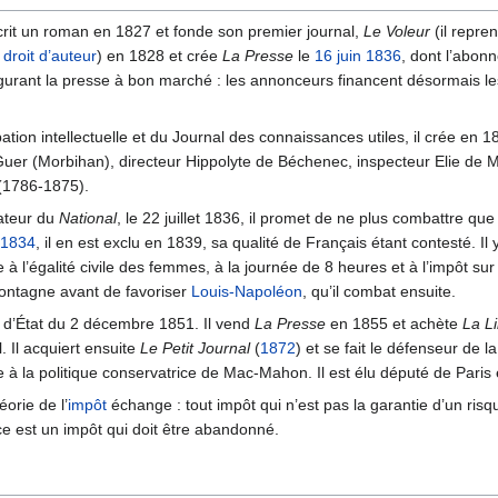
 écrit un roman en 1827 et fonde son premier journal,
Le Voleur
(il repren
u
droit d’auteur
) en 1828 et crée
La Presse
le
16 juin
1836
, dont l’abon
augurant la presse à bon marché : les annonceurs financent désormais le
ion intellectuelle et du Journal des connaissances utiles, il crée en 183
uer (Morbihan), directeur Hippolyte de Béchenec, inspecteur Elie de M
 (1786-1875).
ateur du
National
, le 22 juillet 1836, il promet de ne plus combattre que
1834
, il en est exclu en 1839, sa qualité de Français étant contesté. I
 à l’égalité civile des femmes, à la journée de 8 heures et à l’impôt sur l
 Montagne avant de favoriser
Louis-Napoléon
, qu’il combat ensuite.
oup d’État du 2 décembre 1851. Il vend
La Presse
en 1855 et achète
La Li
l. Il acquiert ensuite
Le Petit Journal
(
1872
) et se fait le défenseur de la
le à la politique conservatrice de Mac-Mahon. Il est élu député de Paris
orie de l’
impôt
échange : tout impôt qui n’est pas la garantie d’un risqu
ce est un impôt qui doit être abandonné.