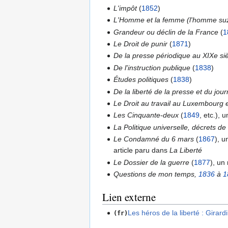
L'impôt
(
1852
)
L'Homme et la femme (l'homme suz
Grandeur ou déclin de la France
(
1
Le Droit de punir
(
1871
)
De la presse périodique au XIXe si
De l'instruction publique
(
1838
)
Études politiques
(
1838
)
De la liberté de la presse et du jou
Le Droit au travail au Luxembourg 
Les Cinquante-deux
(
1849
, etc.), 
La Politique universelle, décrets de 
Le Condamné du 6 mars
(
1867
), 
article paru dans
La Liberté
Le Dossier de la guerre
(
1877
), un
Questions de mon temps,
1836
à
1
Lien externe
Les héros de la liberté : Girar
(fr)