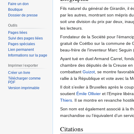
Faire un don
Fils naturel du général de Girardin, il
Boutique
par les autres, montrant son mépris d
Dossier de presse
soit une division du prix par deux, in
Outils
les lecteurs.
Pages liées
Fondateur de la Société pour l'émancipat
Suivi des pages liées
gratuit de Coëtbo sur la commune de G
Pages spéciales
Lien permanent
beau-frère de l'inventeur Marc Seguin
Informations sur la page
Ayant tué en duel Armand Carrel, fond
chambre des députés de la Creuse en
Imprimer / exporter
combattant
Guizot
, se montre favorable
Créer un livre
rallie à la République et vote avec la
Télécharger comme
PDF
Il doit s’exiler à Bruxelles après le c
Version imprimable
soutient
Émile Ollivier
et l’Empire libéra
Thiers
. Il se montre en revanche hosti
Son nom est également associé à la thé
marchandise ou l’équivalent d’un servi
Citations