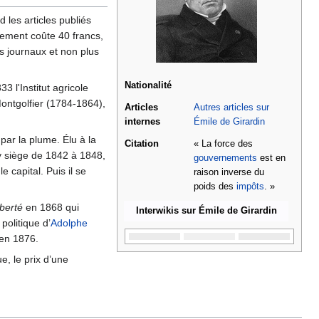
d les articles publiés
nement coûte 40 francs,
s journaux et non plus
Nationalité
3 l'Institut agricole
ontgolfier (1784-1864),
Articles
Autres articles sur
internes
Émile de Girardin
 par la plume. Élu à la
Citation
« La force des
l y siège de 1842 à 1848,
gouvernements
est en
e capital. Puis il se
raison inverse du
poids des
impôts
. »
berté
en 1868 qui
Interwikis sur Émile de Girardin
 politique d’
Adolphe
 en 1876.
e, le prix d’une