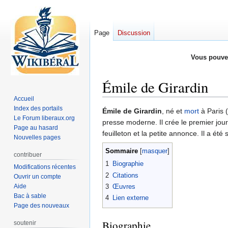
Page
Discussion
Vous pouve
Émile de Girardin
Accueil
Index des portails
Aller
Aller
Émile de Girardin
, né et
mort
à Paris (
Le Forum liberaux.org
à
à
presse moderne. Il crée le premier jour
Page au hasard
la
la
feuilleton et la petite annonce. Il a é
Nouvelles pages
navigation
recherche
Sommaire
contribuer
1
Biographie
Modifications récentes
2
Citations
Ouvrir un compte
Aide
3
Œuvres
Bac à sable
4
Lien externe
Page des nouveaux
Biographie
soutenir