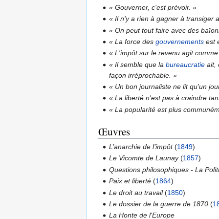
« Gouverner, c'est prévoir. »
« Il n'y a rien à gagner à transiger a
« On peut tout faire avec des baïon
« La force des
gouvernements
est 
« L'impôt sur le revenu agit comme l
« Il semble que la
bureaucratie
ait,
façon irréprochable. »
« Un bon journaliste ne lit qu'un journ
« La liberté n'est pas à craindre ta
« La popularité est plus communém
Œuvres
L’anarchie de l’impôt
(
1849
)
Le Vicomte de Launay
(
1857
)
Questions philosophiques - La Polit
Paix et liberté
(
1864
)
Le droit au travail
(
1850
)
Le dossier de la guerre de 1870
(
1
La Honte de l'Europe