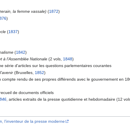
erain, la femme vassale)
(
1872
)
876
)
ècle
(
1837
)
rnalisme
(
1842
)
et à l'Assemblée Nationale
(2 vols,
1848
)
une série d'articles sur les questions parlementaires courantes
l'avenir
(Bruxelles,
1852
)
un compte rendu de ses propres différends avec le gouvernement en 1
 recueil de documents officiels
846
, articles extraits de la presse quotidienne et hebdomadaire (12 vol
din, l'inventeur de la presse moderne