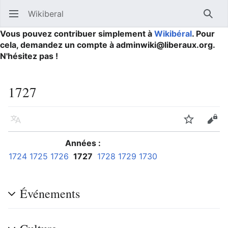
Wikiberal
Ouvrir le menu principal
Reche
Vous pouvez contribuer simplement à
Wikibéral
. Pour
cela, demandez un compte à adminwiki@liberaux.org.
N'hésitez pas !
1727
Langue
Suivre
Modifier
Années :
1724
1725
1726
1727
1728
1729
1730
Événements