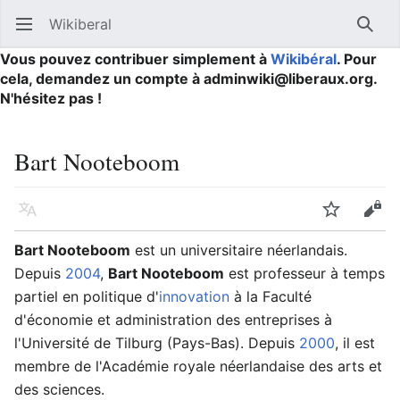
Wikiberal
Ouvrir le menu principal
Reche
Vous pouvez contribuer simplement à
Wikibéral
. Pour
cela, demandez un compte à adminwiki@liberaux.org.
N'hésitez pas !
Bart Nooteboom
Langue
Suivre
Modifier
Bart Nooteboom
est un universitaire néerlandais.
Depuis
2004
,
Bart Nooteboom
est professeur à temps
partiel en politique d'
innovation
à la Faculté
d'économie et administration des entreprises à
l'Université de Tilburg (Pays-Bas). Depuis
2000
, il est
membre de l'Académie royale néerlandaise des arts et
des sciences.