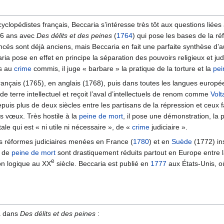
yclopédistes français, Beccaria s’intéresse très tôt aux questions liées
 26 ans avec
Des délits et des peines
(
1764
) qui pose les bases de la réf
s sont déjà anciens, mais Beccaria en fait une parfaite synthèse d’au
ia pose en effet en principe la séparation des pouvoirs religieux et jud
es au
crime
commis, il juge « barbare » la pratique de la torture et la
pei
 français (1765), en anglais (1768), puis dans toutes les langues europ
 terre intellectuel et reçoit l’aval d’intellectuels de renom comme
Volt
depuis plus de deux siècles entre les partisans de la répression et ceux 
s vœux. Très hostile à la
peine de mort
, il pose une démonstration, la 
ale qui est « ni utile ni nécessaire », de «
crime
judiciaire ».
es réformes judiciaires menées en France (
1780
) et en
Suède
(1772) ins
s de
peine de mort
sont drastiquement réduits partout en Europe entre la
e
ion logique au XX
siècle. Beccaria est publié en
1777
aux États-Unis, où
a dans
Des délits et des peines
: