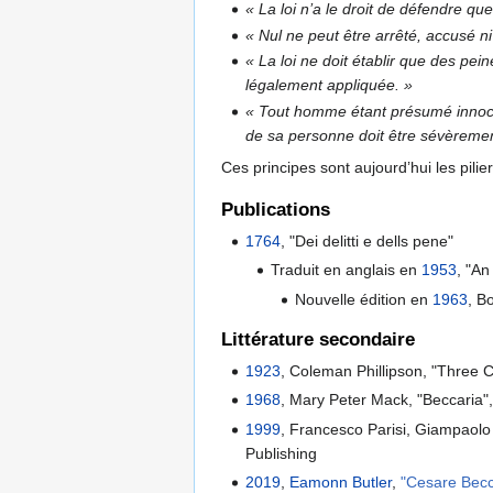
« La loi n’a le droit de défendre que
« Nul ne peut être arrêté, accusé ni
« La loi ne doit établir que des pei
légalement appliquée. »
« Tout homme étant présumé innocent
de sa personne doit être sévèrement
Ces principes sont aujourd’hui les pilie
Publications
1764
, "Dei delitti e dells pene"
Traduit en anglais en
1953
, "An
Nouvelle édition en
1963
, B
Littérature secondaire
1923
, Coleman Phillipson, "Three 
1968
, Mary Peter Mack, "Beccaria", 
1999
, Francesco Parisi, Giampaolo
Publishing
2019
,
Eamonn Butler
,
"Cesare Becc