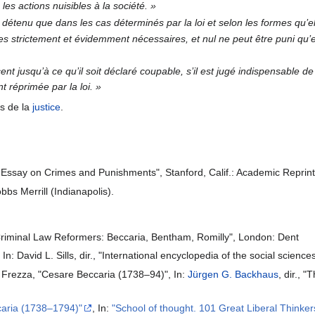
 les actions nuisibles à la société. »
 détenu que dans les cas déterminés par la loi et selon les formes qu’el
nes strictement et évidemment nécessaires, et nul ne peut être puni qu’
 jusqu’à ce qu’il soit déclaré coupable, s’il est jugé indispensable de 
 réprimée par la loi. »
rs de la
justice
.
 Essay on Crimes and Punishments", Stanford, Calif.: Academic Reprin
obbs Merrill (Indianapolis).
Criminal Law Reformers: Beccaria, Bentham, Romilly", London: Dent
In: David L. Sills, dir., "International encyclopedia of the social scie
 Frezza, "Cesare Beccaria (1738–94)", In:
Jürgen G. Backhaus
, dir.,
aria (1738–1794)"
, In:
"School of thought. 101 Great Liberal Thinker