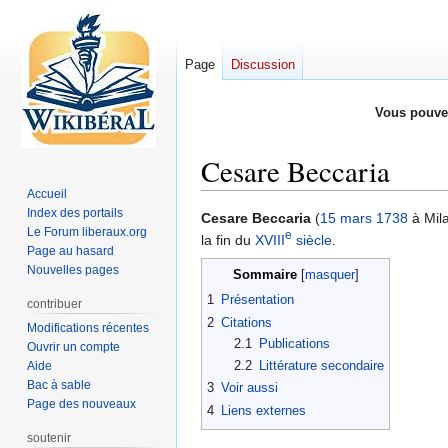
Page
Discussion
Vous pouve
Cesare Beccaria
Accueil
Index des portails
Aller
Aller
Cesare Beccaria
(
15 mars
1738
à Mil
Le Forum liberaux.org
e
à
à
la fin du
XVIII
siècle
.
Page au hasard
la
la
Nouvelles pages
Sommaire
navigation
recherche
1
Présentation
contribuer
2
Citations
Modifications récentes
2.1
Publications
Ouvrir un compte
2.2
Littérature secondaire
Aide
Bac à sable
3
Voir aussi
Page des nouveaux
4
Liens externes
soutenir