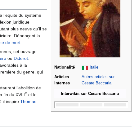
 à l’équité du système
lexion juridique
tant plus neuve qu’il se
iciaire. Dénonçant la
ne de mort
.
éennes, cet ouvrage
aire
ou
Diderot
.
favorables à la
Nationalité
Italie
première du genre, qui
Articles
Autres articles sur
internes
Cesare Beccaria
taurant l’abolition de
e
Interwikis sur Cesare Beccaria
 fin du XVIII
et le
 il inspire
Thomas