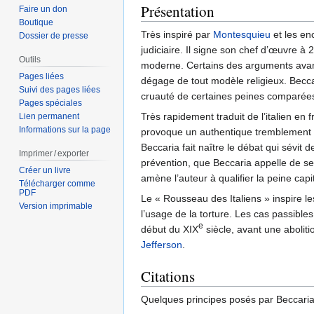
Présentation
Faire un don
Boutique
Très inspiré par
Montesquieu
et les enc
Dossier de presse
judiciaire. Il signe son chef d’œuvre à
Outils
moderne. Certains des arguments avancé
Pages liées
dégage de tout modèle religieux. Beccar
Suivi des pages liées
cruauté de certaines peines comparé
Pages spéciales
Très rapidement traduit de l’italien en
Lien permanent
Informations sur la page
provoque un authentique tremblement de
Beccaria fait naître le débat qui sévit 
Imprimer / exporter
prévention, que Beccaria appelle de se
Créer un livre
amène l’auteur à qualifier la peine capit
Télécharger comme
PDF
Le « Rousseau des Italiens » inspire l
Version imprimable
l’usage de la torture. Les cas passible
e
début du XIX
siècle, avant une abolit
Jefferson
.
Citations
Quelques principes posés par Beccari