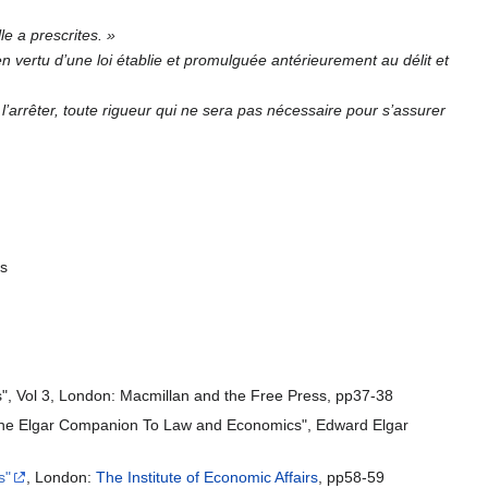
le a prescrites. »
en vertu d’une loi établie et promulguée antérieurement au délit et
l’arrêter, toute rigueur qui ne sera pas nécessaire pour s’assurer
ts
nces", Vol 3, London: Macmillan and the Free Press, pp37-38
 "The Elgar Companion To Law and Economics", Edward Elgar
s"
, London:
The Institute of Economic Affairs
, pp58-59