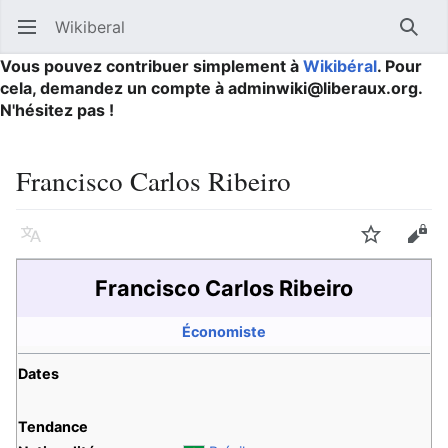
Wikiberal
Ouvrir le menu principal
Reche
Vous pouvez contribuer simplement à
Wikibéral
. Pour
cela, demandez un compte à adminwiki@liberaux.org.
N'hésitez pas !
Francisco Carlos Ribeiro
Langue
Suivre
Modifier
Francisco Carlos Ribeiro
Économiste
Dates
Tendance