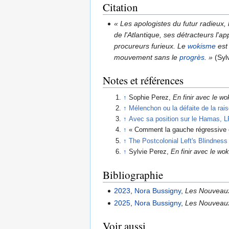
Citation
« Les apologistes du futur radieux,
de l'Atlantique, ses détracteurs l'a
procureurs furieux. Le
wokisme
est
mouvement sans le
progrès
. »
(Syl
Notes et références
↑
Sophie Perez,
En finir avec le w
↑
Mélenchon ou la défaite de la rai
↑
Avec sa position sur le Hamas, LF
↑
« Comment la gauche régressive 
↑
The Postcolonial Left's Blindnes
↑
Sylvie Perez,
En finir avec le wo
Bibliographie
2023
,
Nora Bussigny
,
Les Nouveaux
2025
,
Nora Bussigny
,
Les Nouveaux 
Voir aussi