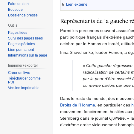
Faire un don
6
Lien externe
Boutique
Dossier de presse
Représentants de la gauche r
Outils
Parmi les personnes souvent associée
Pages liées
parti politique français d'extrême gauch
Suivi des pages liées
octobre par le Hamas en Israël, attitud
Pages spéciales
Lien permanent
Inna Shevchenko, leader Femen, a éga
Informations sur la page
«
Cette gauche régressive 
Imprimer / exporter
radicalisation de certains 
Créer un livre
Télécharger comme
par la peur d'être associé à
PDF
ou même parfois par une co
Version imprimable
Dans le reste du monde, des mouvements
Droits de l’Homme
, en particulier des
h
mouvement foncièrement hostiles aux p
Sternberg dans le journal
Quillette
, « l
d'extrême droite vicieusement homop