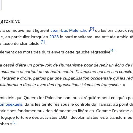
égressive
[2]
s à ce mouvement figurent
Jean-Luc Mélenchon
ou les principaux r
e, en particulier lorsqu'en
2023
le parti manifeste une attitude ambiguë
[3]
e taxée de clientéliste
.
[4]
lement des mots très durs envers cette gauche régressive
:
a cessé d'être un porte-voix de l'humanisme pour devenir un écho de l'
musulmans et surtout de se battre contre l'islamisme qui tue ses concito
 l'extrême droite, parfois par une culpabilisation occidentale qui les réd
llaboration directe avec des organisations islamistes françaises.
»
 tels que Queers for Palestine sont aussi régulièrement critiqués po
omosexuels
, dans les territoires sous le contrôle du Hamas, au point de 
rincipes fondamentaux des démocraties libérales. Comme l'exprime ai
a logique torturée des activistes LGBT décolonialistes les a transformés 
[5]
hobes »
.