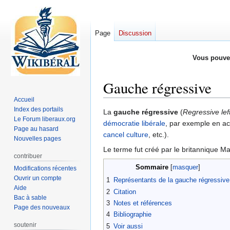
Page
Discussion
Vous pouve
Gauche régressive
Accueil
Index des portails
Aller
Aller
La
gauche régressive
(
Regressive lef
Le Forum liberaux.org
à
à
démocratie libérale
, par exemple en ac
Page au hasard
la
la
cancel culture
, etc.).
Nouvelles pages
navigation
recherche
Le terme fut créé par le britannique M
contribuer
Sommaire
Modifications récentes
Ouvrir un compte
1
Représentants de la gauche régressive
Aide
2
Citation
Bac à sable
3
Notes et références
Page des nouveaux
4
Bibliographie
soutenir
5
Voir aussi