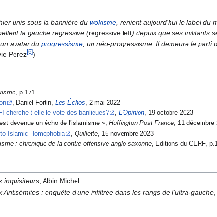
 hier unis sous la bannière du
wokisme
, renient aujourd'hui le label d
ppellent la gauche régressive (
regressive left
) depuis que ses militants
 un avatar du
progressisme
, un néo-progressisme. Il demeure le parti
[6]
vie Perez
)
okisme
, p.171
son
, Daniel Fortin,
Les Échos
, 2 mai 2022
I cherche-t-elle le vote des banlieues?
,
L'Opinion
, 19 octobre 2023
est devenue un écho de l'islamisme »,
Huffington Post France
, 11 décembre
s to Islamic Homophobia
,
Quillette
, 15 novembre 2023
kisme : chronique de la contre-offensive anglo-saxonne
, Éditions du CERF, p.
 inquisiteurs
, Albin Michel
Antisémites : enquête d'une infiltrée dans les rangs de l'ultra-gauche
,