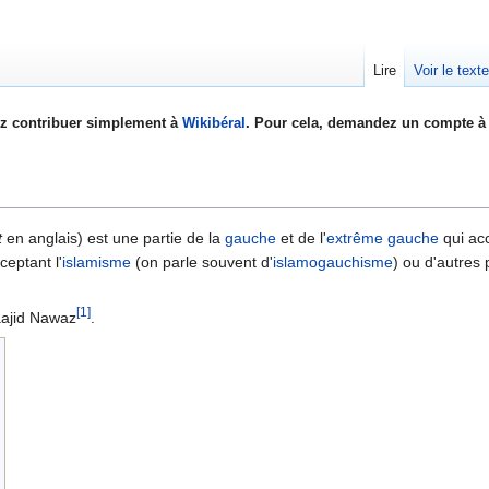
Lire
Voir le text
z contribuer simplement à
Wikibéral
. Pour cela, demandez un compte à 
t
en anglais) est une partie de la
gauche
et de l'
extrême gauche
qui acc
ceptant l'
islamisme
(on parle souvent d'
islamogauchisme
) ou d'autres 
[1]
aajid Nawaz
.