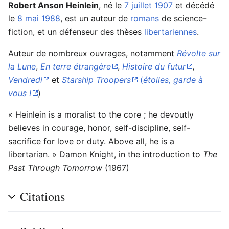
Robert Anson Heinlein
, né le
7 juillet
1907
et décédé
le
8 mai
1988
, est un auteur de
romans
de science-
fiction, et un défenseur des thèses
libertariennes
.
Auteur de nombreux ouvrages, notamment
Révolte sur
la Lune
,
En terre étrangère
,
Histoire du futur
,
Vendredi
et
Starship Troopers
(
étoiles, garde à
vous !
)
« Heinlein is a moralist to the core ; he devoutly
believes in courage, honor, self-discipline, self-
sacrifice for love or duty. Above all, he is a
libertarian. » Damon Knight, in the introduction to
The
Past Through Tomorrow
(1967)
Citations