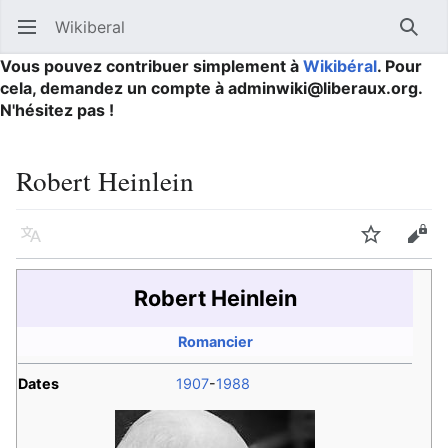
Wikiberal
Ouvrir le menu principal
Reche
Vous pouvez contribuer simplement à
Wikibéral
. Pour
cela, demandez un compte à adminwiki@liberaux.org.
N'hésitez pas !
Robert Heinlein
Langue
Suivre
Modifier
Robert Heinlein
Romancier
Dates
1907
-
1988