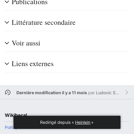
Publications
Littérature secondaire
Voir aussi
Liens externes
Dernière modification il y a 11 mois
par
Ludovic Sesim
Wikiberal
Redirigé depuis «
Heinlein
»
Politique de confidentialité
Version de bureau