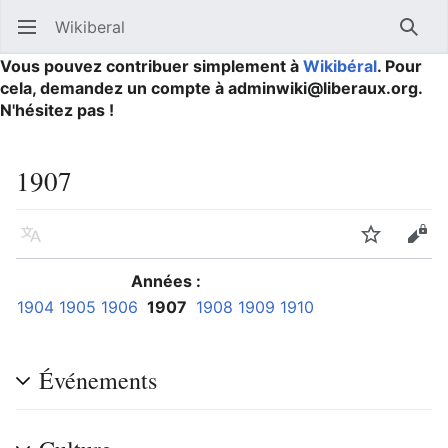
Wikiberal
Ouvrir le menu principal
Reche
Vous pouvez contribuer simplement à
Wikibéral
. Pour
cela, demandez un compte à adminwiki@liberaux.org.
N'hésitez pas !
1907
Langue
Suivre
Modifier
Années :
1904
1905
1906
1907
1908
1909
1910
Événements