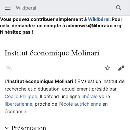
Wikiberal
Ouvrir le menu principal
Reche
Vous pouvez contribuer simplement à
Wikibéral
. Pour
cela, demandez un compte à adminwiki@liberaux.org.
N'hésitez pas !
Institut économique Molinari
Langue
Suivre
Modifier
L'
Institut économique Molinari
(IEM) est un institut de
recherche et d'éducation, actuellement présidé par
Cécile Philippe
. Il défend une ligne
libérale
voire
libertarienne
, proche de l'
école autrichienne
en
économie.
Présentation