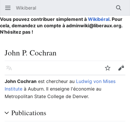
Wikiberal
Ouvrir le menu principal
Reche
Vous pouvez contribuer simplement à
Wikibéral
. Pour
cela, demandez un compte à adminwiki@liberaux.org.
N'hésitez pas !
John P. Cochran
Langue
Suivre
Modifier
John Cochran
est chercheur au
Ludwig von Mises
Institute
à Auburn. Il enseigne l'économie au
Metropolitan State College de Denver.
Publications