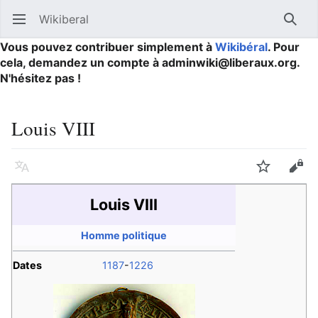
Wikiberal
Ouvrir le menu principal
Reche
Vous pouvez contribuer simplement à
Wikibéral
. Pour
cela, demandez un compte à adminwiki@liberaux.org.
N'hésitez pas !
Louis VIII
Langue
Suivre
Modifier
Louis VIII
Homme politique
Dates
1187
-
1226