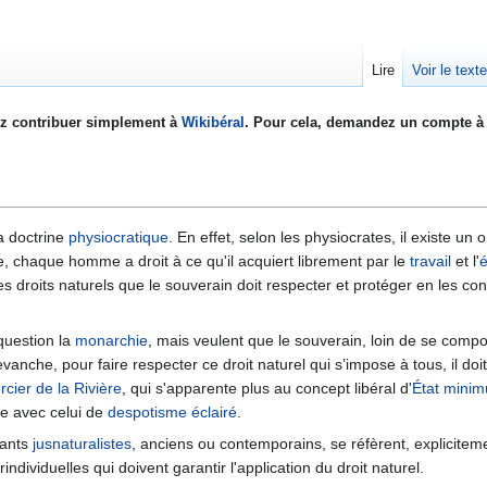
Lire
Voir le text
z contribuer simplement à
Wikibéral
. Pour cela, demandez un compte à 
a doctrine
physiocratique
. En effet, selon les physiocrates, il existe u
, chaque homme a droit à ce qu'il acquiert librement par le
travail
et l'
s droits naturels que le souverain doit respecter et protéger en les cons
question la
monarchie
, mais veulent que le souverain, loin de se com
revanche, pour faire respecter ce droit naturel qui s’impose à tous, il doi
cier de la Rivière
, qui s'apparente plus au concept libéral d'
État mini
re avec celui de
despotisme éclairé
.
rants
jusnaturalistes
, anciens ou contemporains, se réfèrent, expliciteme
rindividuelles qui doivent garantir l'application du droit naturel.