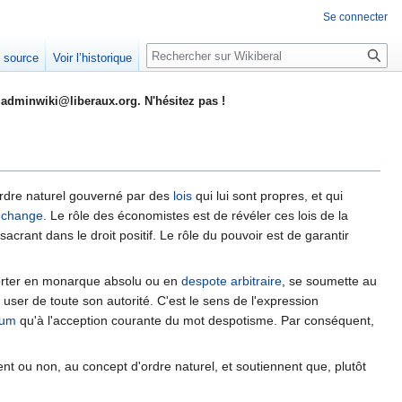
Se connecter
Rechercher
e source
Voir l’historique
adminwiki@liberaux.org. N'hésitez pas !
n ordre naturel gouverné par des
lois
qui lui sont propres, et qui
échange
. Le rôle des économistes est de révéler ces lois de la
acrant dans le droit positif. Le rôle du pouvoir est de garantir
porter en monarque absolu ou en
despote
arbitraire
, se soumette au
t user de toute son autorité. C'est le sens de l'expression
mum
qu'à l'acception courante du mot despotisme. Par conséquent,
nt ou non, au concept d'ordre naturel, et soutiennent que, plutôt