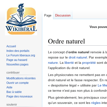
Page
Discussion
Vous pouve
Ordre naturel
Accueil
Index des portails
Aller
Aller
Le concept d'
ordre naturel
renvoie à l
Le Forum liberaux.org
à
à
repose sur le
droit naturel
. Par exemple
Page au hasard
la
la
nature
. La
liberté
et la
propriété
sont de
Nouvelles pages
navigation
recherche
l’application du droit naturel.
contribuer
Les physiocrates ne remettent pas en 
Modifications récentes
droit naturel et le fasse respecter. En 
Ouvrir un compte
« despotisme légal » utilisée par
Le Mer
Aide
ce terme n'est pas non plus à confond
Bac à sable
Page des nouveaux
Plus généralement, les principaux cou
qu'un souverain, ce sont les
règles
inte
soutenir