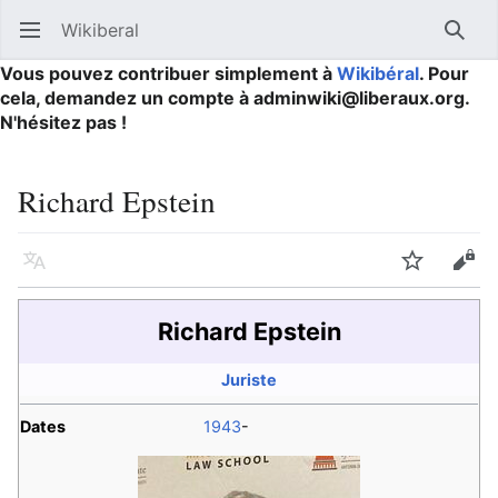
Wikiberal
Ouvrir le menu principal
Reche
Vous pouvez contribuer simplement à
Wikibéral
. Pour
cela, demandez un compte à adminwiki@liberaux.org.
N'hésitez pas !
Richard Epstein
Langue
Suivre
Modifier
Richard Epstein
Juriste
Dates
1943
-