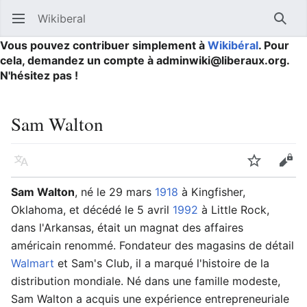
Wikiberal
Ouvrir le menu principal
Reche
Vous pouvez contribuer simplement à
Wikibéral
. Pour
cela, demandez un compte à adminwiki@liberaux.org.
N'hésitez pas !
Sam Walton
Langue
Suivre
Modifier
Sam Walton
, né le 29 mars
1918
à Kingfisher,
Oklahoma, et décédé le 5 avril
1992
à Little Rock,
dans l'Arkansas, était un magnat des affaires
américain renommé. Fondateur des magasins de détail
Walmart
et Sam's Club, il a marqué l'histoire de la
distribution mondiale. Né dans une famille modeste,
Sam Walton a acquis une expérience entrepreneuriale