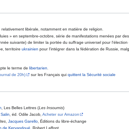
 relativement libérale, notamment en matière de religion.
pluies » en septembre-octobre, série de manifestations menées par de
'année suivante) de limiter la portée du suffrage universel pour l'électi
, territoire
ukrainien
pour l'intégrer dans la fédération de Russie, ma
epte le terme de
libertarien
.
ournal de 20h)
sur les Français qui
quittent la Sécurité sociale
n
, Les Belles Lettres (
Les Insoumis
)
 Salin
, éd. Odile Jacob,
Acheter sur Amazon
tes
,
Jacques Garello
, Éditions du libre-échange
n de Kervasdoué
, Robert Laffont