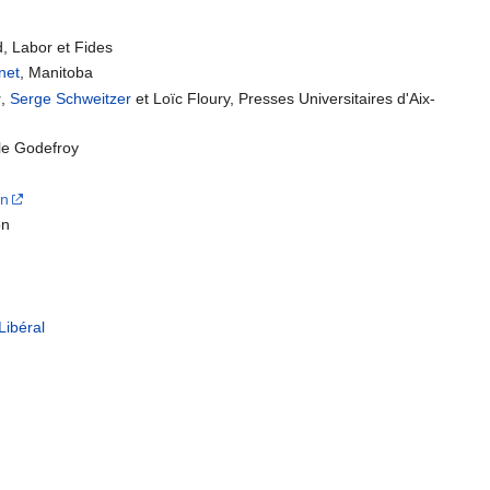
d, Labor et Fides
net
, Manitoba
u
,
Serge Schweitzer
et Loïc Floury, Presses Universitaires d'Aix-
lle Godefroy
on
on
 Libéral