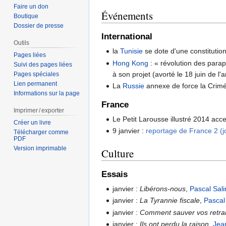
Faire un don
Événements
Boutique
Dossier de presse
International
Outils
la
Tunisie
se dote d'une constitution
Pages liées
Hong Kong
: « révolution des para
Suivi des pages liées
à son projet (avorté le 18 juin de l
Pages spéciales
Lien permanent
La
Russie
annexe de force la Crimée
Informations sur la page
France
Imprimer / exporter
Le Petit Larousse illustré 2014 acc
Créer un livre
9 janvier :
reportage de France 2 (j
Télécharger comme
PDF
Version imprimable
Culture
Essais
janvier :
Libérons-nous
,
Pascal Sali
janvier :
La Tyrannie fiscale
,
Pascal
janvier :
Comment sauver vos retrai
janvier :
Ils ont perdu la raison
,
Jea