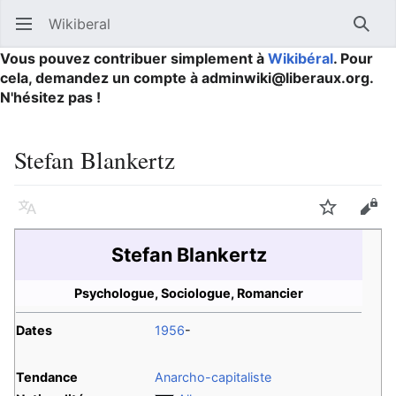
Wikiberal
Ouvrir le menu principal
Reche
Vous pouvez contribuer simplement à
Wikibéral
. Pour
cela, demandez un compte à adminwiki@liberaux.org.
N'hésitez pas !
Stefan Blankertz
Langue
Suivre
Modifier
Stefan Blankertz
Psychologue, Sociologue, Romancier
Dates
1956
-
Tendance
Anarcho-capitaliste